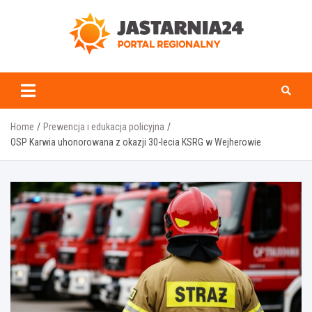
Skip
to
content
jastarnia24.pl
Home
Prewencja i edukacja policyjna
OSP Karwia uhonorowana z okazji 30-lecia KSRG w Wejherowie