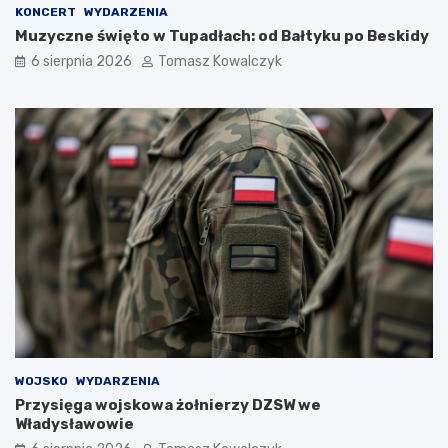
KONCERT
WYDARZENIA
Muzyczne święto w Tupadłach: od Bałtyku po Beskidy
6 sierpnia 2026
Tomasz Kowalczyk
WOJSKO
WYDARZENIA
Przysięga wojskowa żołnierzy DZSW we
Władysławowie