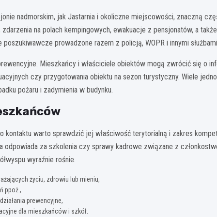
jonie nadmorskim, jak Jastarnia i okoliczne miejscowości, znaczną c
 zdarzenia na polach kempingowych, ewakuacje z pensjonatów, a także
je poszukiwawcze prowadzone razem z policją, WOPR i innymi służbami
rewencyjne. Mieszkańcy i właściciele obiektów mogą zwrócić się o i
acyjnych czy przygotowania obiektu na sezon turystyczny. Wiele jedno
adku pożaru i zadymienia w budynku.
ieszkańców
 kontaktu warto sprawdzić jej właściwość terytorialną i zakres kompet
inna odpowiada za szkolenia czy sprawy kadrowe związane z członkos
Półwyspu wyraźnie rośnie.
żających życiu, zdrowiu lub mieniu,
ń ppoż.,
działania prewencyjne,
macyjne dla mieszkańców i szkół.