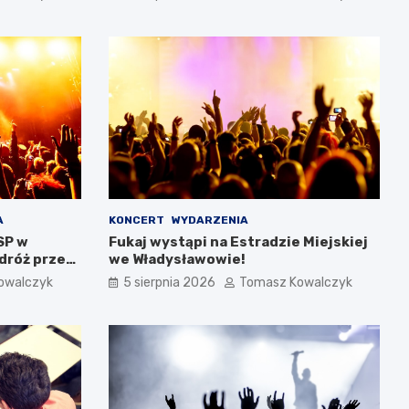
A
KONCERT
WYDARZENIA
SP w
Fukaj wystąpi na Estradzie Miejskiej
dróż przez
we Władysławowie!
owalczyk
5 sierpnia 2026
Tomasz Kowalczyk