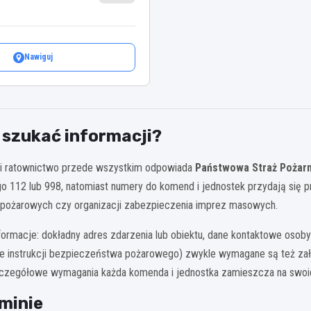
Nawiguj
 szukać informacji?
 i ratownictwo przede wszystkim odpowiada
Państwowa Straż Pożar
 112 lub 998, natomiast numery do komend i jednostek przydają się 
iwpożarowych czy organizacji zabezpieczenia imprez masowych.
macje: dokładny adres zdarzenia lub obiektu, dane kontaktowe osoby 
e instrukcji bezpieczeństwa pożarowego) zwykle wymagane są też załączn
egółowe wymagania każda komenda i jednostka zamieszcza na swoich st
gminie