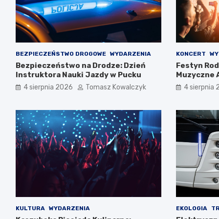
BEZPIECZEŃSTWO DROGOWE
WYDARZENIA
KONCERT
WY
Bezpieczeństwo na Drodze: Dzień
Festyn Rod
Instruktora Nauki Jazdy w Pucku
Muzyczne A
Rodziny!
4 sierpnia 2026
Tomasz Kowalczyk
4 sierpnia
KULTURA
WYDARZENIA
EKOLOGIA
T