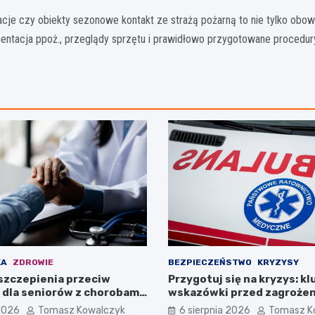
acje czy obiekty sezonowe kontakt ze strażą pożarną to nie tylko obo
acja ppoż., przeglądy sprzętu i prawidłowo przygotowane procedury
KA
ZDROWIE
BEZPIECZEŃSTWO
KRYZYSY
szczepienia przeciw
Przygotuj się na kryzys: k
 dla seniorów z chorobami
wskazówki przed zagroże
dechowego
 2026
Tomasz Kowalczyk
6 sierpnia 2026
Tomasz K