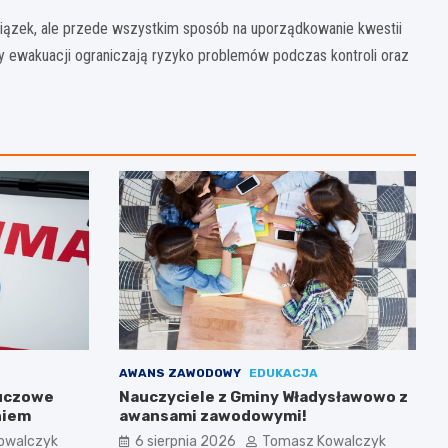
wiązek, ale przede wszystkim sposób na uporządkowanie kwestii
 ewakuacji ograniczają ryzyko problemów podczas kontroli oraz
AWANS ZAWODOWY
EDUKACJA
luczowe
Nauczyciele z Gminy Władysławowo z
niem
awansami zawodowymi!
owalczyk
6 sierpnia 2026
Tomasz Kowalczyk