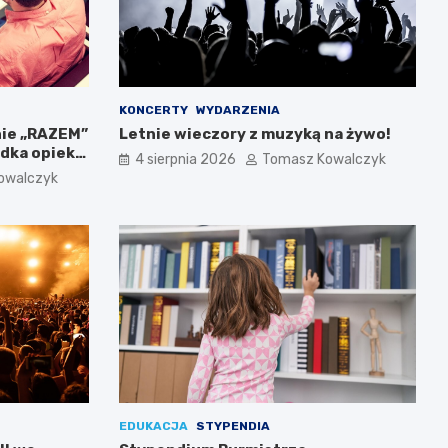
KONCERTY
WYDARZENIA
nie „RAZEM”
Letnie wieczory z muzyką na żywo!
dka opieki
4 sierpnia 2026
Tomasz Kowalczyk
owalczyk
EDUKACJA
STYPENDIA