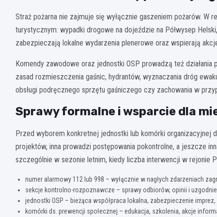
Straż pożarna nie zajmuje się wyłącznie gaszeniem pożarów. W re
turystycznym: wypadki drogowe na dojeździe na Półwysep Helski,
zabezpieczają lokalne wydarzenia plenerowe oraz wspierają akc
Komendy zawodowe oraz jednostki OSP prowadzą też działania p
zasad rozmieszczenia gaśnic, hydrantów, wyznaczania dróg ewaku
obsługi podręcznego sprzętu gaśniczego czy zachowania w przyp
Sprawy formalne i wsparcie dla m
Przed wyborem konkretnej jednostki lub komórki organizacyjnej do
projektów, inna prowadzi postępowania pokontrolne, a jeszcze 
szczególnie w sezonie letnim, kiedy liczba interwencji w rejonie 
numer alarmowy 112 lub 998 – wyłącznie w nagłych zdarzeniach zagra
sekcje kontrolno-rozpoznawcze – sprawy odbiorów, opinii i uzgodnie
jednostki OSP – bieżąca współpraca lokalna, zabezpieczenie imprez, 
komórki ds. prewencji społecznej – edukacja, szkolenia, akcje infor