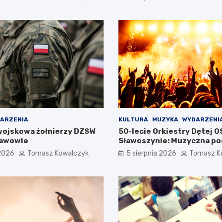
ARZENIA
KULTURA
MUZYKA
WYDARZENI
wojskowa żołnierzy DZSW
50-lecie Orkiestry Dętej O
ławowie
Sławoszynie: Muzyczna po
pokolenia
 2026
Tomasz Kowalczyk
5 sierpnia 2026
Tomasz K