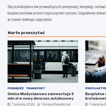
Dla przedsiębiorców prowadzących pensjonaty, kempingi, restaur
bezpieczeństwa przed rozpoczęciem sezonu. Uzgodniona dokument
w czasie realnego zagrożenia.
Warto przeczytać
PIENIĄDZE
TRANSPORT
PROFILAKTY
Gmina Władysławowo zainwestuje 5
Bezpłatne 
mln zł w nowy dworzec autobusowy
krztuścowi
układu od
7 sierpnia 2026
Tomasz Kowalczyk
7 sierpnia