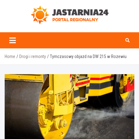
Skip
to
content
jastarnia24.pl
Home
Drogi i remonty
Tymczasowy objazd na DW 215 w Rozewiu