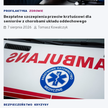
PROFILAKTYKA
ZDROWIE
Bezpłatne szczepienia przeciw krztuścowi dla
seniorów z chorobami układu oddechowego
7 sierpnia 2026
Tomasz Kowalczyk
BEZPIECZEŃSTWO
KRYZYSY