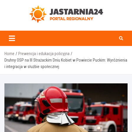
Skip
to
content
jastarnia24.pl
Home
Prewencja i edukacja policyjna
Druhny OSP na III Strażackim Dniu Kobiet w Powiecie Puckim: Wyróżnienia
i integracja w służbie społecznej