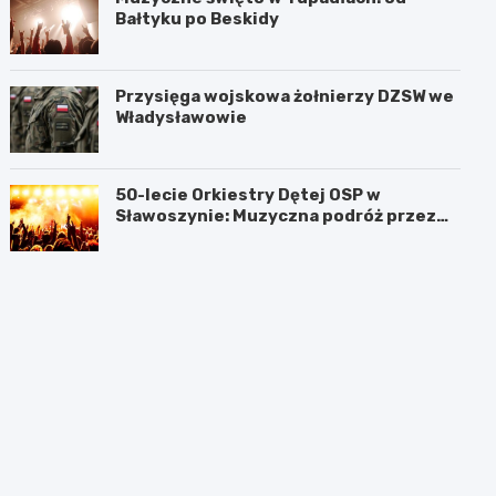
Bałtyku po Beskidy
Przysięga wojskowa żołnierzy DZSW we
Władysławowie
50-lecie Orkiestry Dętej OSP w
Sławoszynie: Muzyczna podróż przez
pokolenia