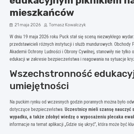
edukacyjnym piknikiem na
mieszkańców
21 maja 2026
Tomasz Kowalczyk
W dniu 19 maja 2026 roku Puck stał się sceną niezwykłego wydar
przedstawicieli różnych instytucji i służb mundurowych. Obchod
Akademii Ochrony Ludności i Obrony Cywilnej, stanowiły nie tylko
edukacji w zakresie bezpieczeństwa i reagowania na sytuacje kr
Wszechstronność edukacyj
umiejętności
Na puckim rynku od wczesnych godzin porannych można było odwi
dotyczące bezpieczeństwa.
Uczestnicy mieli szansę nauczyć 
wypadku, a także zdobyć wiedzę o wyposażeniu plecaka ewa
informacje na temat aplikacji „Gdzie się ukryć”, która może być k