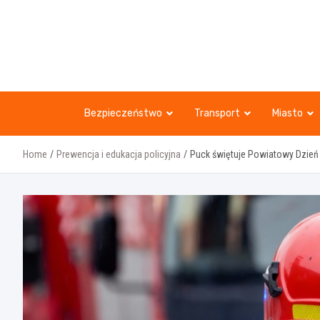
Skip
to
content
Bezpieczeństwo
Transport
Miasto
Home
Prewencja i edukacja policyjna
Puck świętuje Powiatowy Dzień