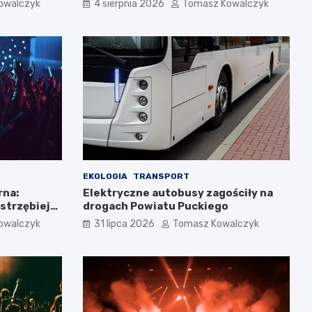
owalczyk
4 sierpnia 2026
Tomasz Kowalczyk
EKOLOGIA
TRANSPORT
rna:
Elektryczne autobusy zagościły na
strzębiej
drogach Powiatu Puckiego
owalczyk
31 lipca 2026
Tomasz Kowalczyk