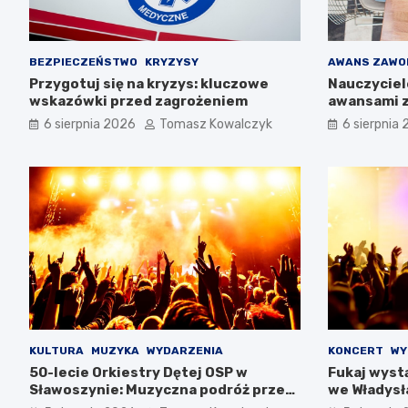
BEZPIECZEŃSTWO
KRYZYSY
AWANS ZAWO
Przygotuj się na kryzys: kluczowe
Nauczyciel
wskazówki przed zagrożeniem
awansami 
6 sierpnia 2026
Tomasz Kowalczyk
6 sierpnia
KULTURA
MUZYKA
WYDARZENIA
KONCERT
WY
50-lecie Orkiestry Dętej OSP w
Fukaj wystą
Sławoszynie: Muzyczna podróż przez
we Władysł
pokolenia