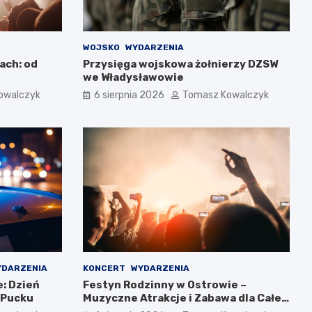
WOJSKO
WYDARZENIA
ach: od
Przysięga wojskowa żołnierzy DZSW
we Władysławowie
owalczyk
6 sierpnia 2026
Tomasz Kowalczyk
YDARZENIA
KONCERT
WYDARZENIA
: Dzień
Festyn Rodzinny w Ostrowie –
 Pucku
Muzyczne Atrakcje i Zabawa dla Całej
Rodziny!