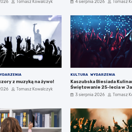
 2026
Tomasz Kowalczyk
4 sierpnia 2026
Tomasz K
YDARZENIA
KULTURA
WYDARZENIA
czory z muzyką na żywo!
Kaszubska Biesiada Kulina
Świętowanie 25-lecia w Ja
 2026
Tomasz Kowalczyk
Górze
3 sierpnia 2026
Tomasz K