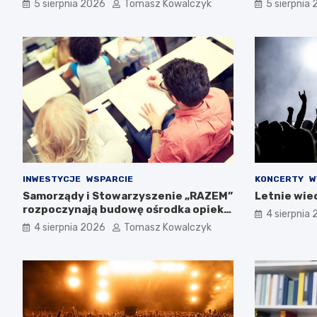
5 sierpnia 2026
Tomasz Kowalczyk
5 sierpnia
INWESTYCJE
WSPARCIE
KONCERTY
W
Samorządy i Stowarzyszenie „RAZEM”
Letnie wie
rozpoczynają budowę ośrodka opieki
4 sierpnia
wytchnieniowej w Pucku
4 sierpnia 2026
Tomasz Kowalczyk