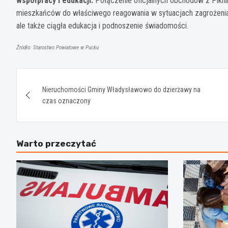
współpracy i edukacji.
Połączenie oficjalnych obchodów z Pikni
mieszkańców do właściwego reagowania w sytuacjach zagrożenia. P
ale także ciągła edukacja i podnoszenie świadomości.
Źródło: Starostwo Powiatowe w Pucku
Nawigacja
Nieruchomości Gminy Władysławowo do dzierżawy na
wpisu
czas oznaczony
Warto przeczytać