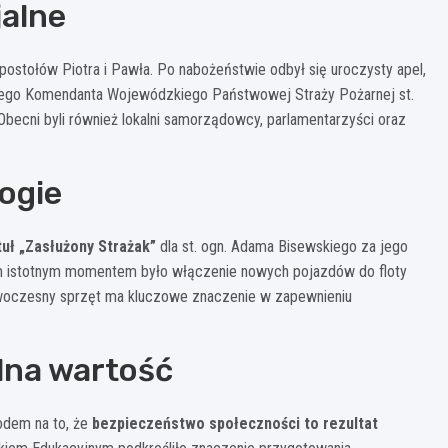
jalne
ostołów Piotra i Pawła. Po nabożeństwie odbył się uroczysty apel,
kiego Komendanta Wojewódzkiego Państwowej Straży Pożarnej st.
Obecni byli również lokalni samorządowcy, parlamentarzyści oraz
ogie
tuł „Zasłużony Strażak”
dla st. ogn. Adama Bisewskiego za jego
ym istotnym momentem było włączenie nowych pojazdów do floty
Nowoczesny sprzęt ma kluczowe znaczenie w zapewnieniu
lna wartość
odem na to, że
bezpieczeństwo społeczności to rezultat