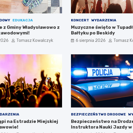
DOWY
EDUKACJA
KONCERT
WYDARZENIA
e z Gminy Władysławowo z
Muzyczne święto w Tupadł
zawodowymi!
Bałtyku po Beskidy
 2026
Tomasz Kowalczyk
6 sierpnia 2026
Tomasz K
DARZENIA
BEZPIECZEŃSTWO DROGOWE
W
pi na Estradzie Miejskiej
Bezpieczeństwo na Drodze
awowie!
Instruktora Nauki Jazdy w