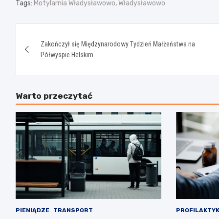
Tags:
Motylarnia Władysławowo
,
Władysławowo
Nawigacja
Zakończył się Międzynarodowy Tydzień Małżeństwa na
wpisu
Półwyspie Helskim
Warto przeczytać
PIENIĄDZE
TRANSPORT
PROFILAKTY