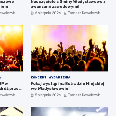
luczowe
Nauczyciele z Gminy Władysławowo z
niem
awansami zawodowymi!
owalczyk
6 sierpnia 2026
Tomasz Kowalczyk
A
KONCERT
WYDARZENIA
SP w
Fukaj wystąpi na Estradzie Miejskiej
dróż przez
we Władysławowie!
owalczyk
5 sierpnia 2026
Tomasz Kowalczyk