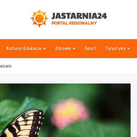
jastarnia24.pl
Kultura i Edukacja
Zdrowie
Sport
Turystyka
ławowie