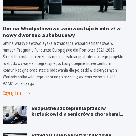
Gmina Władysławowo zainwestuje 5 mln zł w
nowy dworzec autobusowy
Gmina Władysławowo zyskała znaczące wsparcie finansowe w
ramach Programu Fundusze Europejskie dla Pomorza 2021-2027.
Środki te zostaną przeznaczone na realizację strategicznego projektu
rozbudowy węzła integracyjnego, który obejmie nowe centrum
komunikacyjne oraz stacje ładowania dla pojazdów elektrycznych.
Wartość całkowita tego ambitnego przedsięwzięcia wynosi 7 298
927,01 zł, z czego…
Czytaj dalej
Bezpłatne szczepienia przeciw
krztuścowi dla seniorów z chorobami
układu oddechowego
Przygotuj się na kryzys: kluczowe