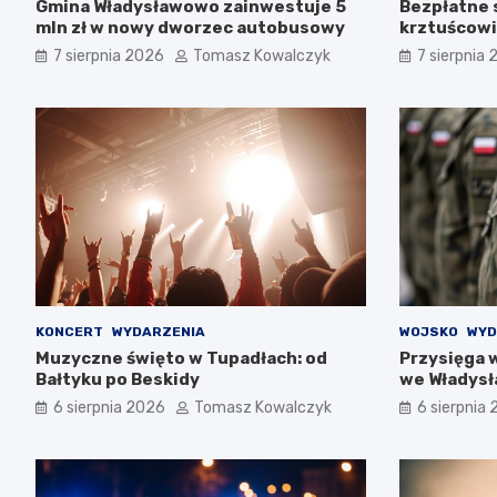
Gmina Władysławowo zainwestuje 5
Bezpłatne 
mln zł w nowy dworzec autobusowy
krztuścowi
układu od
7 sierpnia 2026
Tomasz Kowalczyk
7 sierpnia
KONCERT
WYDARZENIA
WOJSKO
WYD
Muzyczne święto w Tupadłach: od
Przysięga 
Bałtyku po Beskidy
we Władys
6 sierpnia 2026
Tomasz Kowalczyk
6 sierpnia