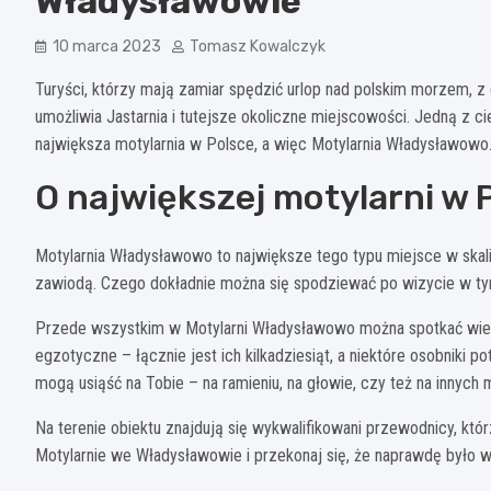
Władysławowie
10 marca 2023
Tomasz Kowalczyk
Turyści, którzy mają zamiar spędzić urlop nad polskim morzem, z 
umożliwia Jastarnia i tutejsze okoliczne miejscowości. Jedną z cie
największa motylarnia w Polsce, a więc Motylarnia Władysławowo
O największej motylarni w 
Motylarnia Władysławowo to największe tego typu miejsce w skali c
zawiodą. Czego dokładnie można się spodziewać po wizycie w t
Przede wszystkim w Motylarni Władysławowo można spotkać wiele 
egzotyczne – łącznie jest ich kilkadziesiąt, a niektóre osobniki po
mogą usiąść na Tobie – na ramieniu, na głowie, czy też na innyc
Na terenie obiektu znajdują się wykwalifikowani przewodnicy, któ
Motylarnie we Władysławowie i przekonaj się, że naprawdę było w