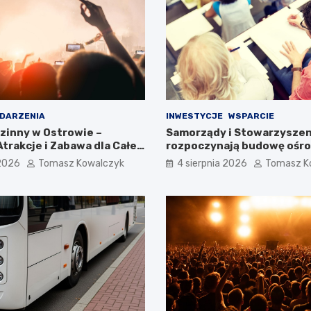
DARZENIA
INWESTYCJE
WSPARCIE
zinny w Ostrowie –
Samorządy i Stowarzysze
trakcje i Zabawa dla Całej
rozpoczynają budowę ośro
wytchnieniowej w Pucku
 2026
Tomasz Kowalczyk
4 sierpnia 2026
Tomasz K