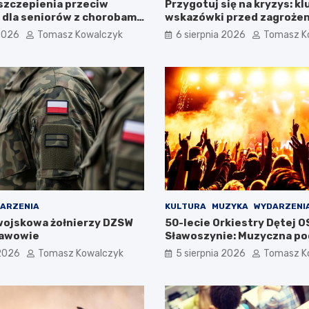
szczepienia przeciw
Przygotuj się na kryzys: k
 dla seniorów z chorobami
wskazówki przed zagroże
dechowego
 2026
Tomasz Kowalczyk
6 sierpnia 2026
Tomasz K
ARZENIA
KULTURA
MUZYKA
WYDARZENI
wojskowa żołnierzy DZSW
50-lecie Orkiestry Dętej O
ławowie
Sławoszynie: Muzyczna po
pokolenia
 2026
Tomasz Kowalczyk
5 sierpnia 2026
Tomasz K