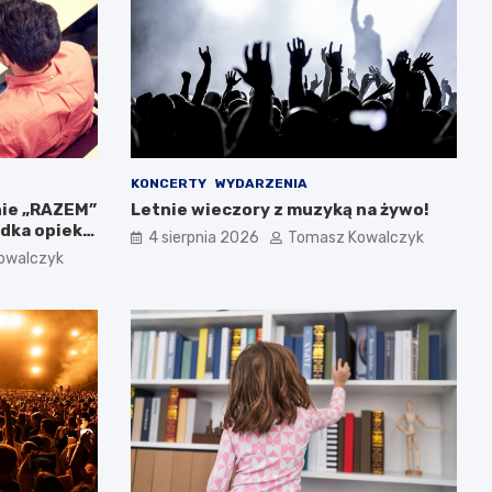
KONCERTY
WYDARZENIA
nie „RAZEM”
Letnie wieczory z muzyką na żywo!
dka opieki
4 sierpnia 2026
Tomasz Kowalczyk
owalczyk