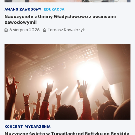
AWANS ZAWODOWY
EDUKACJA
Nauczyciele z Gminy Władysławowo z awansami
zawodowymi!
6 sierpnia 2026
Tomasz Kowalczyk
KONCERT
WYDARZENIA
Muzyczne święto w Tupadłach: od Bałtyku po Beskidy