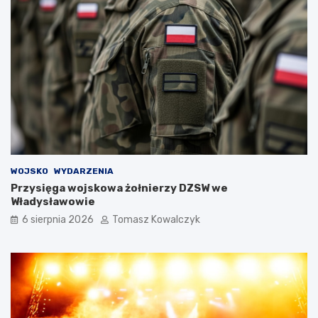
WOJSKO
WYDARZENIA
Przysięga wojskowa żołnierzy DZSW we
Władysławowie
6 sierpnia 2026
Tomasz Kowalczyk