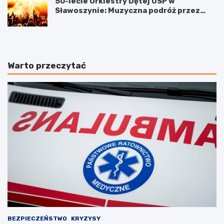
50-lecie Orkiestry Dętej OSP w
Sławoszynie: Muzyczna podróż przez
pokolenia
Warto przeczytać
BEZPIECZEŃSTWO
KRYZYSY