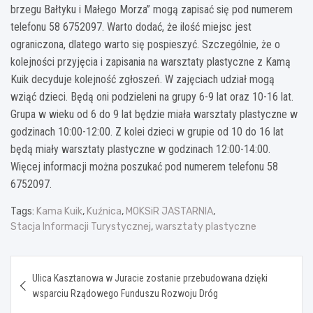
brzegu Bałtyku i Małego Morza” mogą zapisać się pod numerem
telefonu 58 6752097. Warto dodać, że ilość miejsc jest
ograniczona, dlatego warto się pospieszyć. Szczególnie, że o
kolejności przyjęcia i zapisania na warsztaty plastyczne z Kamą
Kuik decyduje kolejność zgłoszeń. W zajęciach udział mogą
wziąć dzieci. Będą oni podzieleni na grupy 6-9 lat oraz 10-16 lat.
Grupa w wieku od 6 do 9 lat będzie miała warsztaty plastyczne w
godzinach 10:00-12:00. Z kolei dzieci w grupie od 10 do 16 lat
będą miały warsztaty plastyczne w godzinach 12:00-14:00.
Więcej informacji można poszukać pod numerem telefonu 58
6752097.
Tags:
Kama Kuik
,
Kuźnica
,
MOKSiR JASTARNIA
,
Stacja Informacji Turystycznej
,
warsztaty plastyczne
Nawigacja
Ulica Kasztanowa w Juracie zostanie przebudowana dzięki
wpisu
wsparciu Rządowego Funduszu Rozwoju Dróg