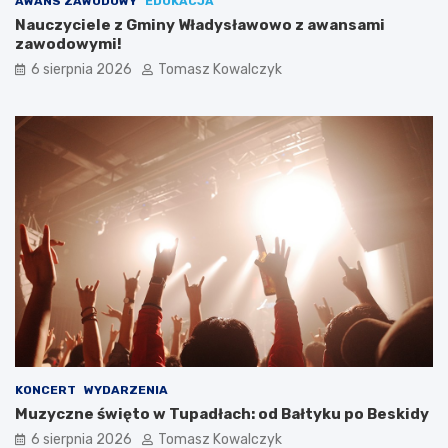
AWANS ZAWODOWY
EDUKACJA
Nauczyciele z Gminy Władysławowo z awansami
zawodowymi!
6 sierpnia 2026
Tomasz Kowalczyk
KONCERT
WYDARZENIA
Muzyczne święto w Tupadłach: od Bałtyku po Beskidy
6 sierpnia 2026
Tomasz Kowalczyk