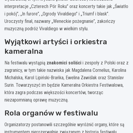
interpretacje „Czterech Pór Roku” oraz koncerty takie jak „Światło
i pokój”, „In furore”, „Ogrody Vivaldiego” i „Triumf i blask”.
Uroczysty finał, nazwany „Weneckie pożegnanie”, zakończy
muzyczną podróż Vivaldiego w wielkim stylu.
Wyjątkowi artyści i orkiestra
kameralna
Na festiwalu wystąpią
znakomici soliści
i zespoły z Polski oraz z
zagranicy, w tym takie nazwiska jak Magdalena Cornelius, Karolina
Michalska, Karol Lipiński-Brańka, Ewelina Zawiślak oraz Stanislav
Surin. Towarzyszyć im będzie Kameralna Orkiestra Festiwalowa,
która zagra podczas większości koncertów, tworząc
niezapomnianą oprawę muzyczną.
Rola organów w festiwalu
Organizatorzy postanowili szczególnie wyróżnić organy, które są
instrumentem nierozerwalnie związanym z historią festiwalu.