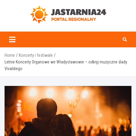
Skip
to
content
jastarnia24.pl
Home
Koncerty i festiwale
Letnie Koncerty Organowe we Władysławowie – odkryj muzyczne ślady
Vivaldiego