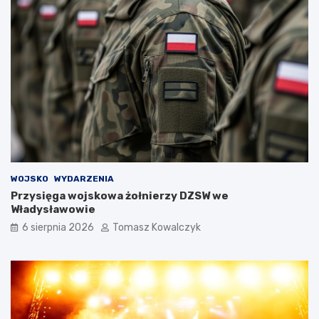
WOJSKO
WYDARZENIA
Przysięga wojskowa żołnierzy DZSW we
Władysławowie
6 sierpnia 2026
Tomasz Kowalczyk