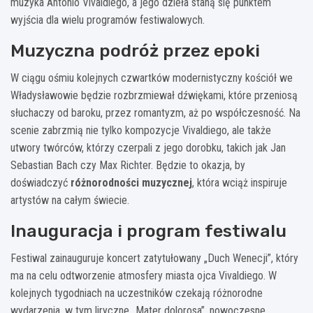
muzyka Antonio Vivaldiego, a jego dzieła staną się punktem
wyjścia dla wielu programów festiwalowych.
Muzyczna podróż przez epoki
W ciągu ośmiu kolejnych czwartków modernistyczny kościół we
Władysławowie będzie rozbrzmiewał dźwiękami, które przeniosą
słuchaczy od baroku, przez romantyzm, aż po współczesność. Na
scenie zabrzmią nie tylko kompozycje Vivaldiego, ale także
utwory twórców, którzy czerpali z jego dorobku, takich jak Jan
Sebastian Bach czy Max Richter. Będzie to okazja, by
doświadczyć
różnorodności muzycznej
, która wciąż inspiruje
artystów na całym świecie.
Inauguracja i program festiwalu
Festiwal zainauguruje koncert zatytułowany „Duch Wenecji”, który
ma na celu odtworzenie atmosfery miasta ojca Vivaldiego. W
kolejnych tygodniach na uczestników czekają różnorodne
wydarzenia, w tym liryczne „Mater dolorosa”, nowoczesne