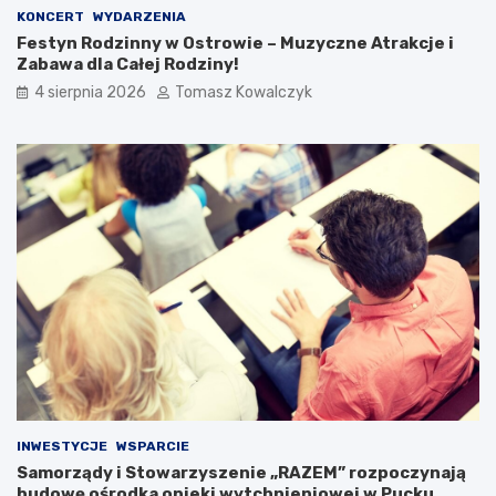
KONCERT
WYDARZENIA
Festyn Rodzinny w Ostrowie – Muzyczne Atrakcje i
Zabawa dla Całej Rodziny!
4 sierpnia 2026
Tomasz Kowalczyk
INWESTYCJE
WSPARCIE
Samorządy i Stowarzyszenie „RAZEM” rozpoczynają
budowę ośrodka opieki wytchnieniowej w Pucku