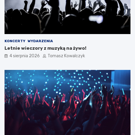
KONCERTY
WYDARZENIA
Letnie wieczory z muzyką na żywo!
4 sierpnia 2026
Tomasz Kowalczyk