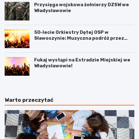
Przysięga wojskowa żołnierzy DZSW we
Władysławowie
50-lecie Orkiestry Dętej OSP w
Sławoszynie: Muzyczna podróż przez
pokolenia
Fukaj wystąpi na Estradzie Miejskiej we
Władysławowie!
Warto przeczytać