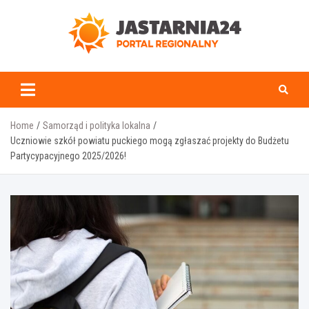
Skip
to
content
jastarnia24.pl
Home
Samorząd i polityka lokalna
Uczniowie szkół powiatu puckiego mogą zgłaszać projekty do Budżetu
Partycypacyjnego 2025/2026!