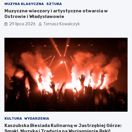
MUZYKA KLASYCZNA
SZTUKA
Muzyczne wieczory i artystyczne otwarcia w
Ostrowie i Władysławowie
29 lipca 2026
Tomasz Kowalczyk
KULTURA
WYDARZENIA
Kaszubska Biesiada Kulinarną w Jastrzębiej Górze:
Smaki, Muzyka i Tradycja na Wyciągnięcie Ręki!