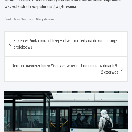
wszystkich do wspólnego świętowania.
Źródło: Urząd Miejski we Władysławowie
Nawigacja
Basen w Pucku coraz bliżej – otwarto oferty na dokumentację
wpisu
projektową
Remont nawierzchni w Władysławowie: Utrudnienia w dniach 9-
12 czerwca