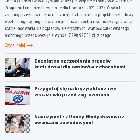
Gmina Władysławowo zyskała znaczące wsparcie finansowe w ramach
Programu Fundusze Europejskie dla Pomorza 2021-2027. Środki te
zostaną przeznaczone na realizację strategicznego projektu rozbudowy
węzła integracyjnego, który obejmie nowe centrum komunikacyjne oraz
stacje ładowania dla pojazdów elektrycznych. Wartość całkowita tego
ambitnego przedsięwzięcia wynosi 7 298 927,01 zł, z czego…
Czytaj dalej
Bezpłatne szczepienia przeciw
krztuścowi dla seniorów z chorobami
układu oddechowego
Przygotuj się na kryzys: kluczowe
wskazówki przed zagrożeniem
Nauczyciele z Gminy Władysławowo z
awansami zawodowymi!