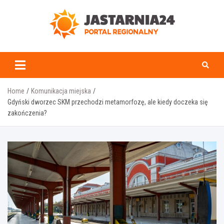
Skip
to
content
jastarnia24.pl
Home
Komunikacja miejska
Gdyński dworzec SKM przechodzi metamorfozę, ale kiedy doczeka się
zakończenia?