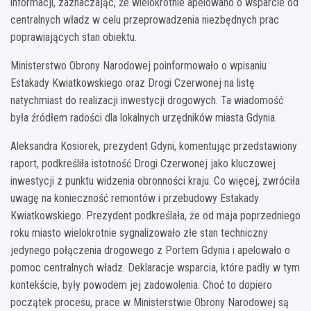
informacji, zaznaczając, że wielokrotnie apelowano o wsparcie od
centralnych władz w celu przeprowadzenia niezbędnych prac
poprawiających stan obiektu.
Ministerstwo Obrony Narodowej poinformowało o wpisaniu
Estakady Kwiatkowskiego oraz Drogi Czerwonej na listę
natychmiast do realizacji inwestycji drogowych. Ta wiadomość
była źródłem radości dla lokalnych urzędników miasta Gdynia.
Aleksandra Kosiorek, prezydent Gdyni, komentując przedstawiony
raport, podkreśliła istotność Drogi Czerwonej jako kluczowej
inwestycji z punktu widzenia obronności kraju. Co więcej, zwróciła
uwagę na konieczność remontów i przebudowy Estakady
Kwiatkowskiego. Prezydent podkreślała, że od maja poprzedniego
roku miasto wielokrotnie sygnalizowało złe stan techniczny
jedynego połączenia drogowego z Portem Gdynia i apelowało o
pomoc centralnych władz. Deklaracje wsparcia, które padły w tym
kontekście, były powodem jej zadowolenia. Choć to dopiero
początek procesu, prace w Ministerstwie Obrony Narodowej są