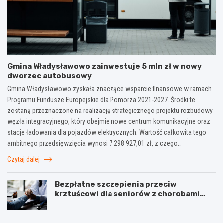
Gmina Władysławowo zainwestuje 5 mln zł w nowy
dworzec autobusowy
Gmina Władysławowo zyskała znaczące wsparcie finansowe w ramach
Programu Fundusze Europejskie dla Pomorza 2021-2027. Środki te
zostaną przeznaczone na realizację strategicznego projektu rozbudowy
węzła integracyjnego, który obejmie nowe centrum komunikacyjne oraz
stacje ładowania dla pojazdów elektrycznych. Wartość całkowita tego
ambitnego przedsięwzięcia wynosi 7 298 927,01 zł, z czego…
Czytaj dalej
Bezpłatne szczepienia przeciw
krztuścowi dla seniorów z chorobami
układu oddechowego