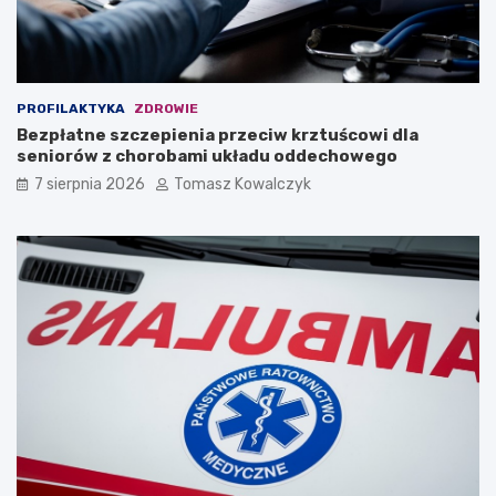
PROFILAKTYKA
ZDROWIE
Bezpłatne szczepienia przeciw krztuścowi dla
seniorów z chorobami układu oddechowego
7 sierpnia 2026
Tomasz Kowalczyk