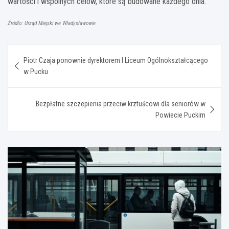
wartości i wspólnych celów, które są budowane każdego dnia.
Źródło: Urząd Miejski we Władysławowie
Nawigacja
Piotr Czaja ponownie dyrektorem I Liceum Ogólnokształcącego
wpisu
w Pucku
Bezpłatne szczepienia przeciw krztuścowi dla seniorów w
Powiecie Puckim