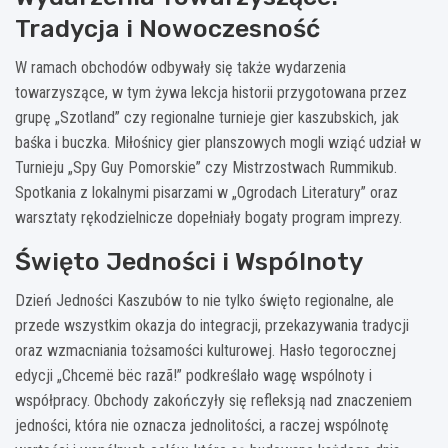
Tradycja i Nowoczesność
W ramach obchodów odbywały się także wydarzenia
towarzyszące, w tym żywa lekcja historii przygotowana przez
grupę „Szotland” czy regionalne turnieje gier kaszubskich, jak
baśka i buczka. Miłośnicy gier planszowych mogli wziąć udział w
Turnieju „Spy Guy Pomorskie” czy Mistrzostwach Rummikub.
Spotkania z lokalnymi pisarzami w „Ogrodach Literatury” oraz
warsztaty rękodzielnicze dopełniały bogaty program imprezy.
Święto Jedności i Wspólnoty
Dzień Jedności Kaszubów to nie tylko święto regionalne, ale
przede wszystkim okazja do integracji, przekazywania tradycji
oraz wzmacniania tożsamości kulturowej. Hasło tegorocznej
edycji „Chcemë bëc razã!” podkreślało wagę wspólnoty i
współpracy. Obchody zakończyły się refleksją nad znaczeniem
jedności, która nie oznacza jednolitości, a raczej wspólnotę